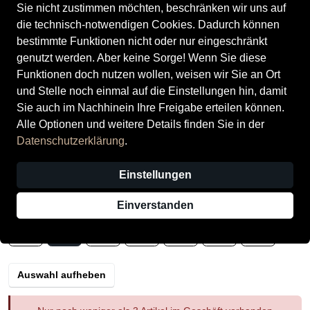
Sie nicht zustimmen möchten, beschränken wir uns auf
die technisch-notwendigen Cookies. Dadurch können
bestimmte Funktionen nicht oder nur eingeschränkt
genutzt werden. Aber keine Sorge! Wenn Sie diese
Funktionen doch nutzen wollen, weisen wir Sie an Ort
Rieker Damenschuhe Klassisch
und Stelle noch einmal auf die Einstellungen hin, damit
schilf/salbei
Sie auch im Nachhinein Ihre Freigabe erteilen können.
Alle Optionen und weitere Details finden Sie in der
Preis
59,95 €
inkl. MwSt.,
zzgl. Versandkosten
Datenschutzerklärung
.
Verkauf durch
Rieker Store - Ruhrpark (Bochum)
Einstellungen
4 Angebote anderer Anbieter
Einverstanden
Größe
37
38
39
40
41
42
43
Auswahl aufheben