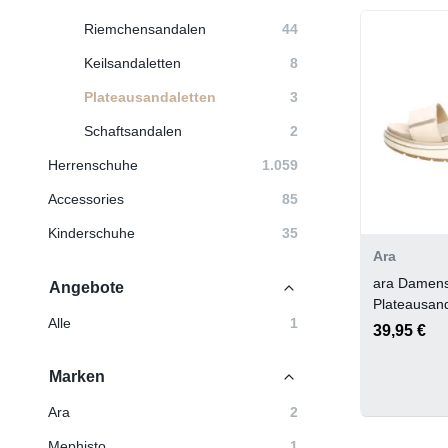
Riemchensandalen
44
Keilsandaletten
8
Plateausandaletten
3
Schaftsandalen
2
Herrenschuhe
1.059
Accessories
85
Kinderschuhe
35
Ara
ara Damen
Angebote
Plateausand
Alle
1
MARMOR,S
39,95 €
Marken
Ara
2
Mephisto
1