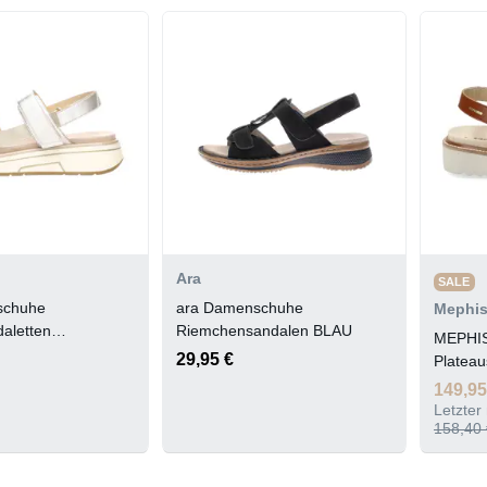
Ara
SALE
schuhe
ara Damenschuhe
Mephis
aletten
Riemchensandalen BLAU
MEPHI
AND,PLATIN
29,95 €
Plateau
149,95
Letzter 
158,40 