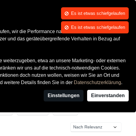
Es ist etwas schiefgelaufen
Es ist etwas schiefgelaufen
Kontrast
Mein Konto
Wunschliste
Warenkorb
Marken
ufen, wir die Performance nachvollziehen und Ihnen in
zer und das geräteübergreifende Verhalten in Bezug auf
te weiterzugeben, etwa an unsere Marketing- oder externen
hränken wir uns auf die technisch-notwendigen Cookies.
ktionen doch nutzen wollen, weisen wir Sie an Ort und
d weitere Details finden Sie in der
Datenschutzerklärung
.
Einstellungen
Einverstanden
Filiale
Ort