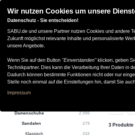
Wir nutzen Cookies um unsere Dienst
Datenschutz - Sie entscheiden!
Damenschuhe
Herrenschuhe
Kinderschuhe
SABU.de und unsere Partner nutzen Cookies und andere Tech
Zukunft möglichst relevante Inhalte und personalisierte W
unsere Angebote.
Wenn Sie auf den Button
Alle Produkte
Damenschuhe
"Einverstanden"
Sandalen
klicken, geben Si
Plateausandalet
Technikpartner. Dies kann die Verarbeitung Ihrer Daten in
Plateausandalett
Dadurch können bestimmte Funktionen nicht oder nur einge
Stelle noch einmal auf die Einstellungen hin, damit Sie auc
Impressum
Kategorien
M
Damenschuhe
2.596
Sandalen
279
3 Produkte
Klassisch
232